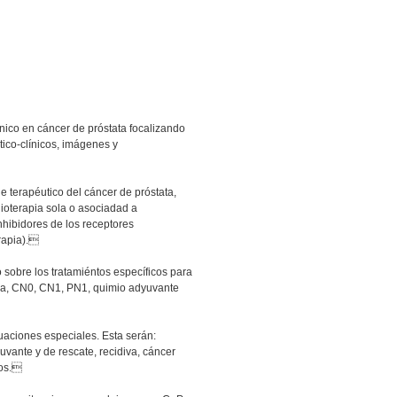
ínico en cáncer de próstata focalizando
tico-clínicos, imágenes y
e terapéutico del cáncer de próstata,
adioterapia sola o asociadad a
nhibidores de los receptores
rapia).
 sobre los tratamiéntos específicos para
apia, CN0, CN1, PN1, quimio adyuvante
tuaciones especiales. Esta serán:
vante y de rescate, recidiva, cáncer
cos.