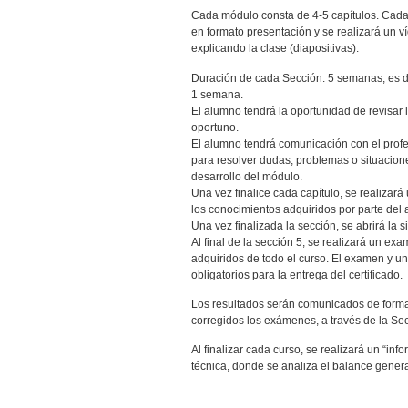
Cada módulo consta de 4-5 capítulos. Cada 
en formato presentación y se realizará un ví
explicando la clase (diapositivas).
Duración de cada Sección: 5 semanas, es de
1 semana.
El alumno tendrá la oportunidad de revisar 
oportuno.
El alumno tendrá comunicación con el profes
para resolver dudas, problemas o situacion
desarrollo del módulo.
Una vez finalice cada capítulo, se realizar
los conocimientos adquiridos por parte del
Una vez finalizada la sección, se abrirá la 
Al final de la sección 5, se realizará un ex
adquiridos de todo el curso. El examen y un
obligatorios para la entrega del certificado.
Los resultados serán comunicados de forma 
corregidos los exámenes, a través de la Sec
Al finalizar cada curso, se realizará un “inf
técnica, donde se analiza el balance genera