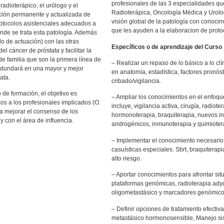
profesionales de las 3 especialidades que
adioterápico, el urólogo y el
Radioterápica, Oncología Médica y Urolo
ción permanente y actualizada de
visión global de la patología con conoci
rotocolos asistenciales adecuados a
que les ayuden a la elaboracion de prot
onde se trata esta patología. Además
lo de actuación) con las otras
Específicos o de aprendizaje del Curso
l cáncer de próstata y facilitar la
e familia que son la primera línea de
– Realizar un repaso de lo básico a lo cl
redundará en una mayor y mejor
en anatomía, estadística, factores pronós
ata.
cribado/vigilancia.
o de formación, el objetivo es
– Ampliar los conocimientos en el enfoqu
cos a los profesionales implicados (O.
incluye, vigilancia activa, cirugía, radiot
a mejorar el consenso de los
hormonoterapia, braquiterapia, nuevos in
y con el área de influencia.
androgénicos, inmunoterapia y quimioter
– Implementar el conocimiento necesario 
casuísticas especiales. Sbrt, braquitera
alto riesgo.
– Aportar conocimientos para afrontar sit
plataformas genómicas, radioterapia adyu
oligometastásico y marcadores genómico
– Definir opciones de tratamiento efecti
metastásico hormonosensible, Manejo si