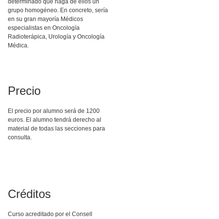
determinado que haga de ellos un
grupo homogéneo. En concreto, sería
en su gran mayoría Médicos
especialistas en Oncología
Radioterápica, Urología y Oncología
Médica.
Precio
El precio por alumno será de 1200
euros. El alumno tendrá derecho al
material de todas las secciones para
consulta.
Créditos
Curso acreditado por el Consell