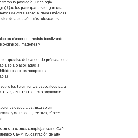
 tratan la patología (Oncología
gía).Que los participantes tengan una
mientos de otras especialidades médicas
ocolos de actuación más adecuados.
ínico en cáncer de próstata focalizando
tico-clínicos, imágenes y
e terapéutico del cáncer de próstata, que
erapia sola o asociadad a
hibidores de los receptores
apia)
sobre los tratamiéntos específicos para
pia, CN0, CN1, PN1, quimio adyuvante
uaciones especiales. Esta serán:
vante y de rescate, recidiva, cáncer
s.
vas en situaciones complejas como CaP
stémico CaPMHS, castración de alto