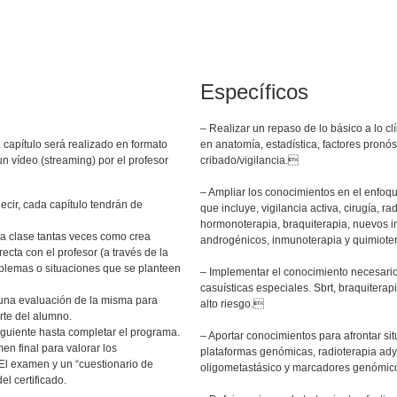
Específicos
– Realizar un repaso de lo básico a lo cl
capítulo será realizado en formato
en anatomía, estadística, factores pronós
un vídeo (streaming) por el profesor
cribado/vigilancia.
– Ampliar los conocimientos en el enfoqu
cir, cada capítulo tendrán de
que incluye, vigilancia activa, cirugía, r
hormonoterapia, braquiterapia, nuevos i
la clase tantas veces como crea
androgénicos, inmunoterapia y quimiote
cta con el profesor (a través de la
oblemas o situaciones que se planteen
– Implementar el conocimiento necesario
casuísticas especiales. Sbrt, braquiter
á una evaluación de la misma para
alto riesgo.
rte del alumno.
siguiente hasta completar el programa.
– Aportar conocimientos para afrontar si
men final para valorar los
plataformas genómicas, radioterapia adyu
 El examen y un “cuestionario de
oligometastásico y marcadores genómi
el certificado.