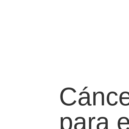
Cánce
para 