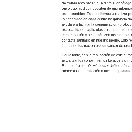
de tratamiento hacen que tanto el oncólogo r
oncólogo médico necesiten de una informa
estos cambios. Esto conllevará a realizar p
la necesidad en cada centro hospitalario d
ayudará a facilitar la comunicación (protoco
especialidades aplicadas en el tratamiento de
comunicación y actuación con los médicos d
contacta sanitario en nuestro medio. Esto 
fluidez de los pacientes con cáncer de próst
Por lo tanto, con la realización de este curs
actualizar los conocimientos básicos y clíni
Radioterápicos, O. Médicos y Urólogos) par
protocolos de actuación a nivel hospitalario 