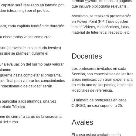
formato Word, de unas 20 páginas
capítulo será realizado en formato pdf,
que incluye bibliografía relevante.
deo (streaming) por el profesor
Asimismo, se realizará presentación
en Power Point (PPT) que pueden
cir, cada capítulo tendrán de duración
incluir: Vídeos, clips técnicos, fotos,
material de Internet al respecto, etc.
la clase tantas veces como crea
or (a través de la secretaría técnica)
es que se planteen durante el
Docentes
á una evaluación del mismo para valorar
Los profesores invitados en cada
 alumno.
Sección, son especialistas de las tres
siguiente hasta completar el programa.
áreas médicas, con gran experiencia
amen final para valorar los conocimientos
en cada una de las patologías en sus
 “cuestionario de calidad” serán
Hospitales de referencia.
El número de profesores en cada
particular a los alumnos, una vez
CURSO, no será superior a 25.
retaría Técnica.
orme de cierre” a cargo de la secretaría
Avales
l del curso.
El curso estará avalado por la