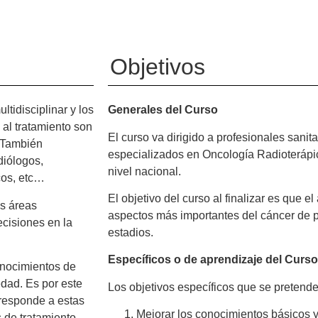
Objetivos
ltidisciplinar y los
Generales del Curso
 al tratamiento son
El curso va dirigido a profesionales sanit
 También
especializados en Oncología Radioterápi
diólogos,
nivel nacional.
cos, etc…
El objetivo del curso al finalizar es que e
es áreas
aspectos más importantes del cáncer de pr
ecisiones en la
estadios.
Específicos o de aprendizaje del Curso
onocimientos de
dad. Es por este
Los objetivos específicos que se pretend
responde a estas
Mejorar los conocimientos básicos y
 de tratamiento