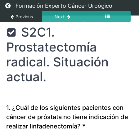
Return to course: Cáncer de Próstata para Ex
Formación Experto Cáncer Uroógico
Previous
Next
Cáncer
S2C1.
de
Próstata
Prostatectomía
para
Expertos
2023
radical. Situación
actual.
Sección
1.
De
lo
básico
1. ¿Cuál de los siguientes pacientes con
a
cáncer de próstata no tiene indicación de
lo
clínico
realizar linfadenectomía?
*
en
cáncer