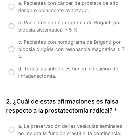
a. Pacientes con cáncer de próstata de alto
de
riesgo o localmente avanzado.
próstata
b. Pacientes con nomograma de Briganti por
Sección
biopsia sistemática ≥ 5 %
2.
Tratamiento
c. Pacientes con nomograma de Briganti por
estandar
biopsia dirigida con resonancia magnética ≥ 7
en
%.
cáncer
de
d. Todas las anteriores tienen indicación de
próstata
linfadenectomía.
S2C1.
Prostatectomía
radical.
2. ¿Cuál de estas afirmaciones es falsa
Situación
actual.
respecto a la prostatectomía radical?
*
S2C2.
Intensificación
a. La preservación de las vesículas seminales
de la dosis de
radioterapia
no mejora la función eréctil ni la continencia.