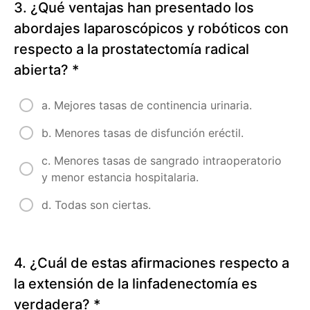
3. ¿Qué ventajas han presentado los
de
próstata
abordajes laparoscópicos y robóticos con
respecto a la prostatectomía radical
Sección
abierta?
*
4.
Situaciones
a. Mejores tasas de continencia urinaria.
especiales
en
b. Menores tasas de disfunción eréctil.
cáncer
de
c. Menores tasas de sangrado intraoperatorio
próstata
y menor estancia hospitalaria.
Sección
d. Todas son ciertas.
5.
Nuevas
prespectivas
en
4. ¿Cuál de estas afirmaciones respecto a
cáncer
la extensión de la linfadenectomía es
de
verdadera?
*
próstata