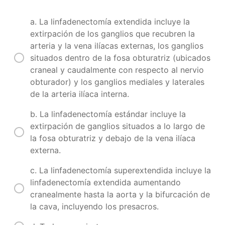
avanzado
a. La linfadenectomía extendida incluye la
extirpación de los ganglios que recubren la
Examen
final
arteria y la vena ilíacas externas, los ganglios
Cáncer
situados dentro de la fosa obturatriz (ubicados
de
craneal y caudalmente con respecto al nervio
Próstata
obturador) y los ganglios mediales y laterales
para
de la arteria ilíaca interna.
Expertos
b. La linfadenectomía estándar incluye la
extirpación de ganglios situados a lo largo de
la fosa obturatriz y debajo de la vena ilíaca
externa.
c. La linfadenectomía superextendida incluye la
linfadenectomía extendida aumentando
cranealmente hasta la aorta y la bifurcación de
la cava, incluyendo los presacros.