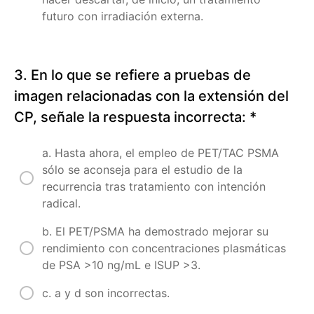
futuro con irradiación externa.
S3C4.
Manejo
clínico
(CN1 y
PN1) en
3. En lo que se refiere a pruebas de
cáncer
de
imagen relacionadas con la extensión del
próstata
CP, señale la respuesta incorrecta:
*
S3C5.
Quimioterapia
adyuvante en
a. Hasta ahora, el empleo de PET/TAC PSMA
cáncer de
sólo se aconseja para el estudio de la
próstata de
alto riesgo
recurrencia tras tratamiento con intención
radical.
Sección
4.
b. El PET/PSMA ha demostrado mejorar su
Situaciones
rendimiento con concentraciones plasmáticas
especiales
de PSA >10 ng/mL e ISUP >3.
en
cáncer
c. a y d son incorrectas.
de