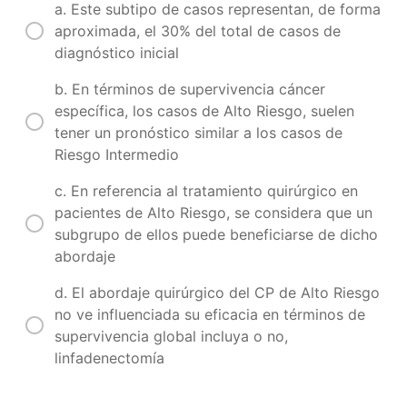
a. Este subtipo de casos representan, de forma
de
aproximada, el 30% del total de casos de
próstata
diagnóstico inicial
Sección
b. En términos de supervivencia cáncer
2.
específica, los casos de Alto Riesgo, suelen
Tratamiento
tener un pronóstico similar a los casos de
estandar
Riesgo Intermedio
en
cáncer
c. En referencia al tratamiento quirúrgico en
de
pacientes de Alto Riesgo, se considera que un
próstata
subgrupo de ellos puede beneficiarse de dicho
abordaje
Sección
3.
d. El abordaje quirúrgico del CP de Alto Riesgo
Tratamientos
no ve influenciada su eficacia en términos de
específicos
supervivencia global incluya o no,
en
linfadenectomía
cáncer
de
próstata