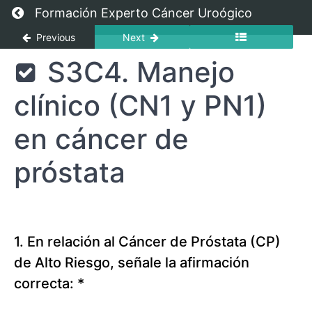
Return to course: Cáncer de Próstata para Ex
Formación Experto Cáncer Uroógico
Previous
Next
Cáncer
S3C4. Manejo
de
Próstata
clínico (CN1 y PN1)
para
Expertos
2023
en cáncer de
próstata
Sección
1.
De
lo
básico
1. En relación al Cáncer de Próstata (CP)
a
de Alto Riesgo, señale la afirmación
lo
clínico
correcta:
*
en
cáncer