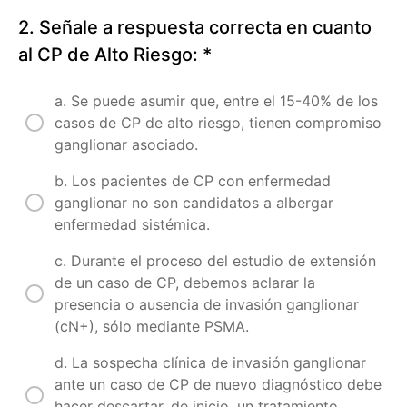
2. Señale a respuesta correcta en cuanto
S3C1. Sbrt
en cáncer de
al CP de Alto Riesgo:
*
próstata.
Autoevaluación
a. Se puede asumir que, entre el 15-40% de los
S3C2.
casos de CP de alto riesgo, tienen compromiso
Tratamiento
con
ganglionar asociado.
braquiterapia
(monoterapia)
b. Los pacientes de CP con enfermedad
en cáncer de
ganglionar no son candidatos a albergar
próstata
enfermedad sistémica.
S3C3.
c. Durante el proceso del estudio de extensión
Manejo
clínico
de un caso de CP, debemos aclarar la
(CN0)
presencia o ausencia de invasión ganglionar
en
(cN+), sólo mediante PSMA.
cáncer
de
próstata
d. La sospecha clínica de invasión ganglionar
de alto
ante un caso de CP de nuevo diagnóstico debe
riesgo
hacer descartar, de inicio, un tratamiento