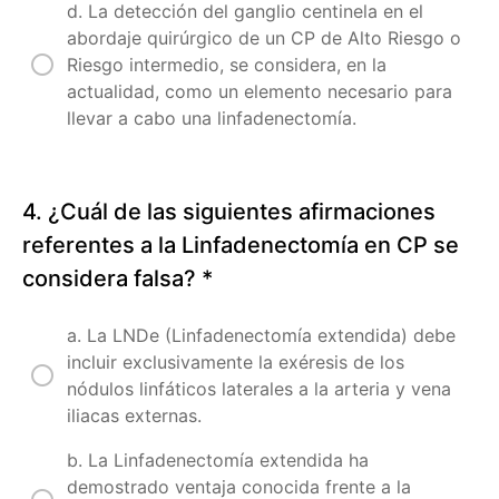
próstata
d. La detección del ganglio centinela en el
abordaje quirúrgico de un CP de Alto Riesgo o
Riesgo intermedio, se considera, en la
Sección
actualidad, como un elemento necesario para
5.
Nuevas
llevar a cabo una linfadenectomía.
prespectivas
en
cáncer
4. ¿Cuál de las siguientes afirmaciones
de
próstata
referentes a la Linfadenectomía en CP se
avanzado
considera falsa?
*
Examen
a. La LNDe (Linfadenectomía extendida) debe
final
incluir exclusivamente la exéresis de los
Cáncer
nódulos linfáticos laterales a la arteria y vena
de
Próstata
iliacas externas.
para
Expertos
b. La Linfadenectomía extendida ha
demostrado ventaja conocida frente a la